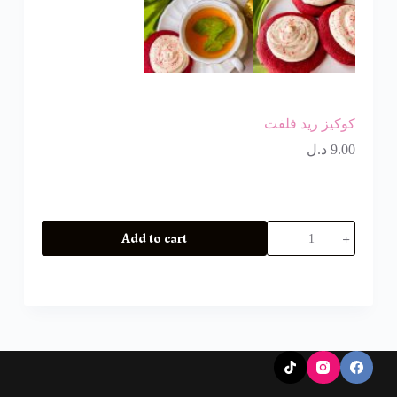
كوكيز ريد فلفت
9.00
د.ل
Add to cart