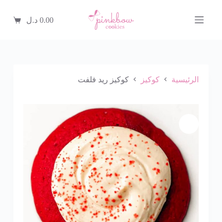
ا
ل
0.00
د.ل
ت
ج
ا
و
ز
إ
الرئيسية
كوكيز
كوكيز ريد فلفت
ل
ى
ا
ل
م
ح
ت
و
ى