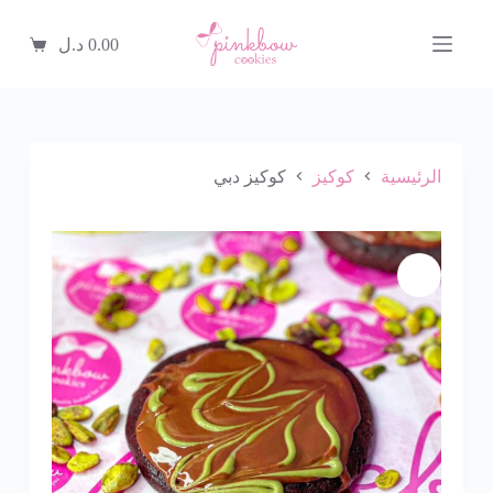
ا
ل
0.00
د.ل
ت
ج
ا
و
ز
إ
الرئيسية
كوكيز
كوكيز دبي
ل
ى
ا
ل
م
ح
ت
و
ى