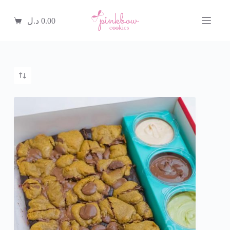
ا
ل
0.00
د.ل
ت
ج
ا
و
ز
إ
ل
ى
ا
ل
م
ح
ت
و
ى