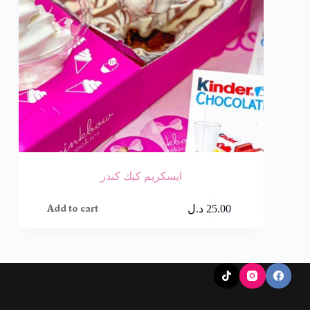
ايسكريم كيك كندر
Add to cart
25.00
د.ل