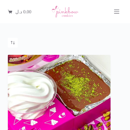
ا
ل
0.00
د.ل
ت
ج
ا
و
ز
إ
ل
ى
ا
ل
م
ح
ت
و
ى