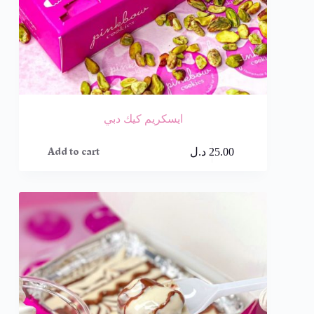
ايسكريم كيك دبي
Add to cart
25.00
د.ل